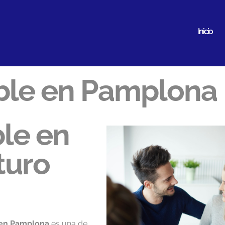
Inicio
ble en Pamplona
le en
turo
 en Pamplona
es una de