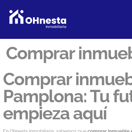
Comprar inmue
Comprar inmueb
Pamplona: Tu fu
empieza aquí
En Ohnesta Inmobiliaria, sabemos que
comprar inmueble