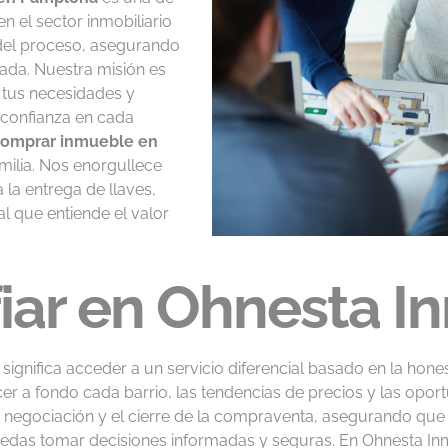
n el sector inmobiliario
el proceso, asegurando
zada. Nuestra misión es
 tus necesidades y
 confianza en cada
omprar inmueble en
amilia. Nos enorgullece
 la entrega de llaves,
 que entiende el valor
iar en Ohnesta In
significa acceder a un servicio diferencial basado en la hones
r a fondo cada barrio, las tendencias de precios y las opo
 negociación y el cierre de la compraventa, asegurando que 
uedas tomar decisiones informadas y seguras. En Ohnesta In