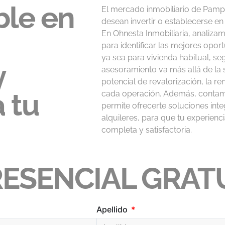
le en
El mercado inmobiliario de Pamp
desean invertir o establecerse en
En Ohnesta Inmobiliaria, analiz
para identificar las mejores opo
ya sea para vivienda habitual, se
y
asesoramiento va más allá de la 
potencial de revalorización, la re
 tu
cada operación. Además, contam
permite ofrecerte soluciones int
alquileres, para que tu experienc
completa y satisfactoria.
ESENCIAL GRAT
Apellido