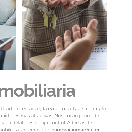
mobiliaria
tidad, la cercanía y la excelencia. Nuestra amplia
rtunidades más atractivas. Nos encargamos de
cada detalle esté bajo control. Además, te
mobiliaria, creemos que
comprar inmueble en