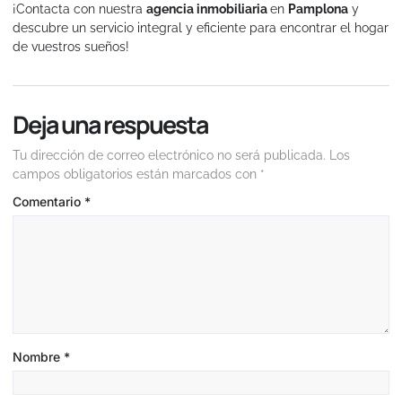
¡Contacta con nuestra
agencia inmobiliaria
en
Pamplona
y
descubre un servicio integral y eficiente para encontrar el hogar
de vuestros sueños!
Deja una respuesta
Tu dirección de correo electrónico no será publicada.
Los
campos obligatorios están marcados con
*
Comentario
*
Nombre
*